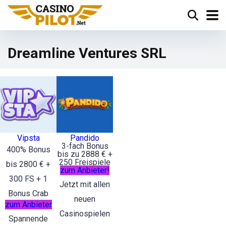
Dreamline Ventures SRL
Vipsta
Pandido
3-fach Bonus
400% Bonus
bis zu 2888 € +
250 Freispiele
bis 2800 € +
zum Anbieter!
300 FS + 1
Jetzt mit allen
Bonus Crab
neuen
zum Anbieter
Casinospielen
Spannende