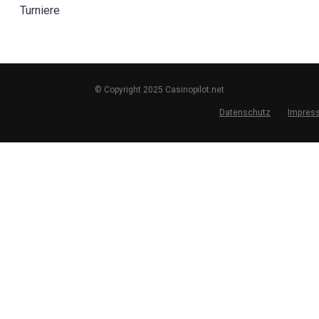
Turniere
© Copyright 2025 Casinopilot.net
Datenschutz
Impres