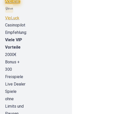
Anbieter
VipLuck
Casinopilot
Empfehlung:
Viele VIP
Vorteile
2000€
Bonus +
300
Freispiele
Live Dealer
Spiele
ohne
Limits und
Pausen