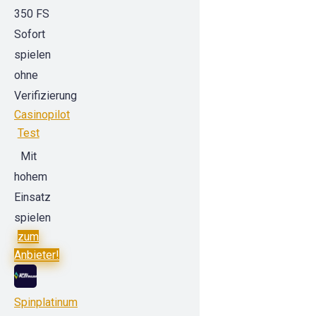
350 FS
Sofort
spielen
ohne
Verifizierung
Casinopilot
Test
Mit
hohem
Einsatz
spielen
zum
Anbieter!
Spinplatinum