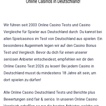
Wir führen seit 2003 Online Casino Tests und Casino
Vergleiche für Spieler aus Deutschland durch. Du kannst bei
allen Spielcasinos im Test von Deutschland aus spielen. Ein
besonderes Augenmerk legen wir auf den Casino Bonus
Test und Vergleich. Bevor du dich für einen unserer
seriösen Anbieter entscheidest, empfehlen wir dir den
Online Casino Test 2026 zu lesen! Bei jedem Casino in
Deutschland musst du mindestens 18 Jahre alt sein, um
dort spielen zu dürfen!
Alle Online Casino Deutschland Tests und Berichte plus
Bewertungen sind fair & seriös. In unseren Online Casino