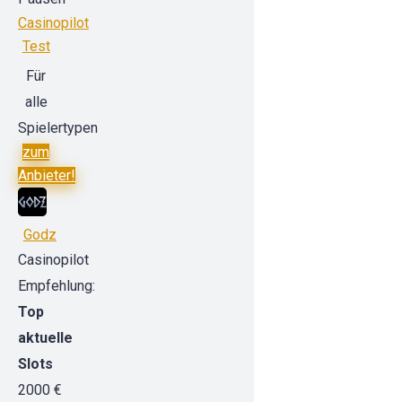
Casinopilot
Test
Für
alle
Spielertypen
zum
Anbieter!
Godz
Casinopilot
Empfehlung:
Top
aktuelle
Slots
2000 €