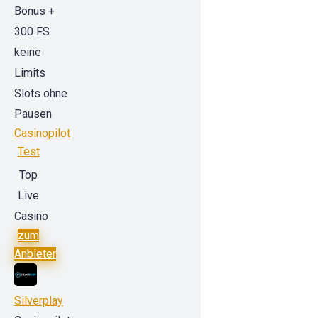
Bonus +
300 FS
keine
Limits
Slots ohne
Pausen
Casinopilot
Test
Top
Live
Casino
zum
Anbieter
Silverplay