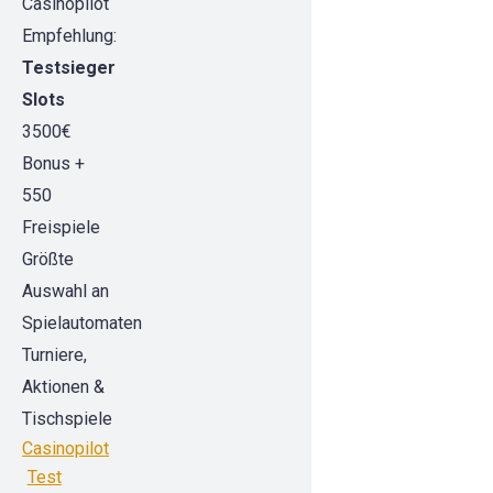
Casinopilot
Empfehlung:
Testsieger
Slots
3500€
Bonus +
550
Freispiele
Größte
Auswahl an
Spielautomaten
Turniere,
Aktionen &
Tischspiele
Casinopilot
Test