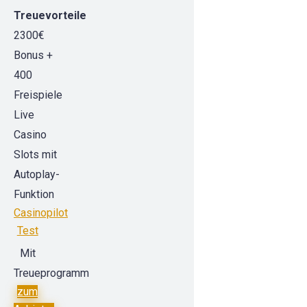
Treuevorteile
2300€
Bonus +
400
Freispiele
Live
Casino
Slots mit
Autoplay-
Funktion
Casinopilot
Test
Mit
Treueprogramm
zum