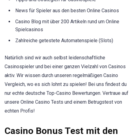
News für Spieler aus den besten Online Casinos
Casino Blog mit über 200 Artikeln rund um Online
Spielcasinos
Zahlreiche getestete Automatenspiele (Slots)
Natürlich sind wir auch selbst leidenschaftliche
Casinospieler und bei einer ganzen Vielzahl von Casinos
aktiv. Wir wissen durch unseren regelmäßigen Casino
Vergleich, wo es sich lohnt zu spielen! Bei uns findest du
nur echte deutsche Top-Casino Bewertungen. Vertraue auf
unsere Online Casino Tests und einem Betrugstest von
echten Profis!
Casino Bonus Test mit den