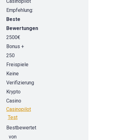
Casinopilot
Empfehlung:
Beste
Bewertungen
2500€
Bonus +
250
Freispiele
Keine
Verifizierung
Krypto
Casino
Casinopilot
Test
Bestbewertet
von