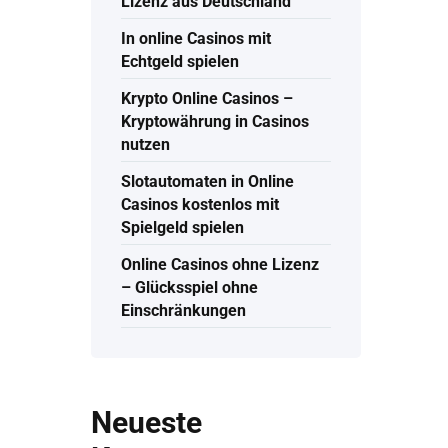
Lizenz aus Deutschland
In online Casinos mit
Echtgeld spielen
Krypto Online Casinos –
Kryptowährung in Casinos
nutzen
Slotautomaten in Online
Casinos kostenlos mit
Spielgeld spielen
Online Casinos ohne Lizenz
– Glücksspiel ohne
Einschränkungen
Neueste