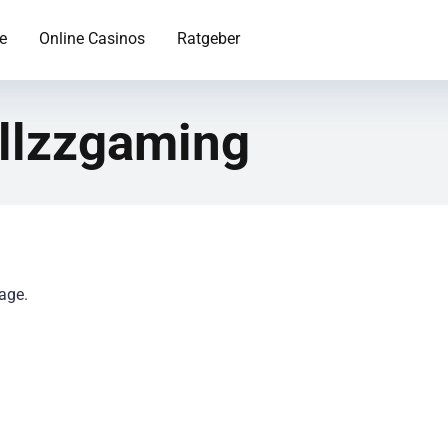
te
Online Casinos
Ratgeber
illzzgaming
age.