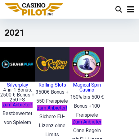
2021
Silverplay
Rolling Slots
Magical Spin
4-in-1 Bonus:
Casino
3500€ Bonus +
2500 € Bonus +
150% bis 500 €
250 FS
550 Freispiele
zum Anbieter!
Bonus +100
zum Anbieter!
Bestbewertet
Freispiele
Sichere EU-
Zum Anbieter
von Spielern
Lizenz ohne
Ohne Regeln
Limits