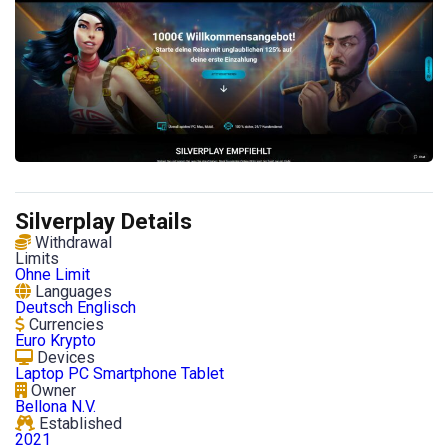
Silverplay Details
Withdrawal
Limits
Ohne Limit
Languages
Deutsch
Englisch
Currencies
Euro
Krypto
Devices
Laptop
PC
Smartphone
Tablet
Owner
Bellona N.V.
Established
2021