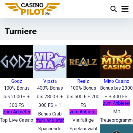
Turniere
Godz
Vipsta
Realz
Mino Casino
100% Bonus
400% Bonus
100% Bonus
Bonus bis 2300
bis 2000 € +
bis 2800 € +
bis 500 € + 200
€ + 400 FS
zum Anbieter
300 FS
300 FS + 1
FS
Mit
zum Anbieter
zum Anbieter
Bonus Crab
Top Live Casino
Vielfältige
Treueprogramm
zum Anbieter
Spannende
Spielauswahl