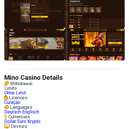
Mino Casino Details
Withdrawal
Limits
Ohne Limit
Licences
Curaçao
Languages
Deutsch
Englisch
Currencies
Dollar
Euro
Krypto
Devices