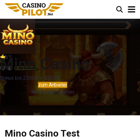
4.8
/5
Mino Casino
Bonus bis 2300 € + 400 FS
zum Anbieter
Mit Treueprogramm
Mino Casino Test