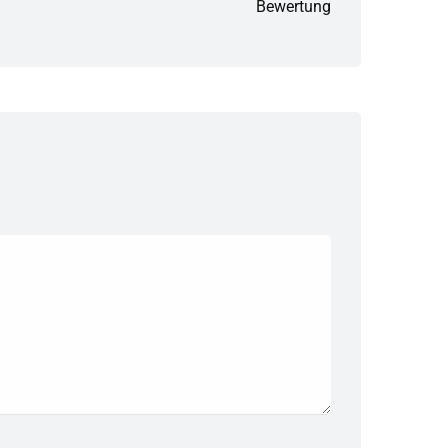
Bewertung