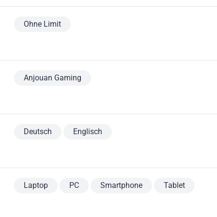
Ohne Limit
Anjouan Gaming
Deutsch
Englisch
Laptop
PC
Smartphone
Tablet