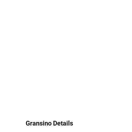
Gransino Details