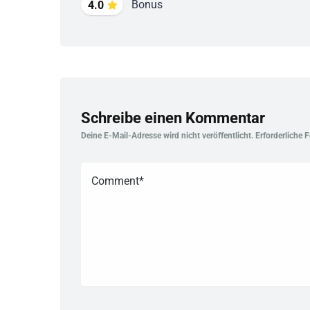
Bonus
4.0
Schreibe einen Kommentar
Deine E-Mail-Adresse wird nicht veröffentlicht.
Erforderliche 