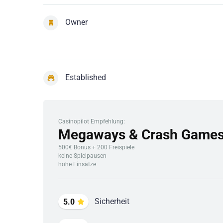
Owner
Established
Casinopilot Empfehlung:
Megaways & Crash Game
500€ Bonus + 200 Freispiele
keine Spielpausen
hohe Einsätze
Sicherheit
5.0