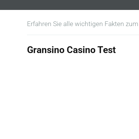
Erfahren Sie alle wichtigen Fakten zu
Gransino Casino Test