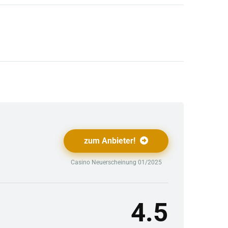
zum Anbieter!
Casino Neuerscheinung 01/2025
4.5