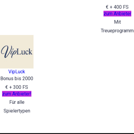
€ + 400 FS
zum Anbieter
Mit
Treueprogramm
VipLuck
Bonus bis 2000
€ + 300 FS
zum Anbieter!
Für alle
Spielertypen