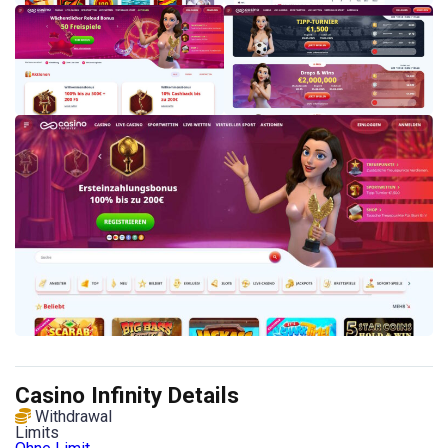
Casino Infinity Details
Withdrawal
Limits