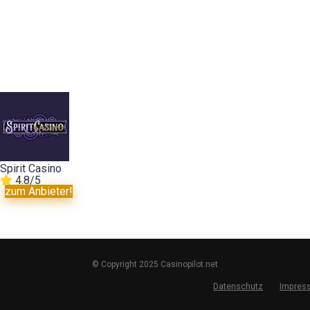
Spirit Casino
4.8/5
zum Anbieter!
© Copyright 2025 Casinopilot.net
Datenschutz
Impres