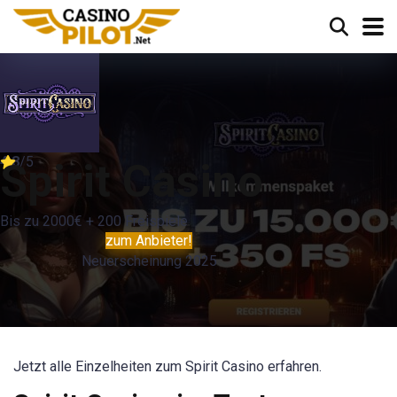
4.8
/5
Spirit Casino
Bis zu 2000€ + 200 Freispiele
zum Anbieter!
Neuerscheinung 2025
Jetzt alle Einzelheiten zum Spirit Casino erfahren.