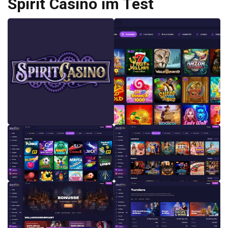
Spirit Casino im Test