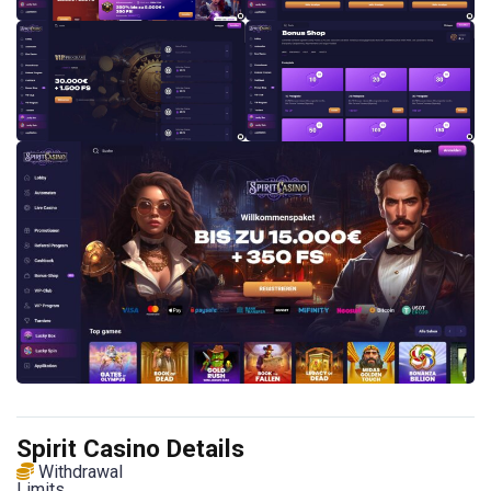
Spirit Casino Details
Withdrawal
Limits