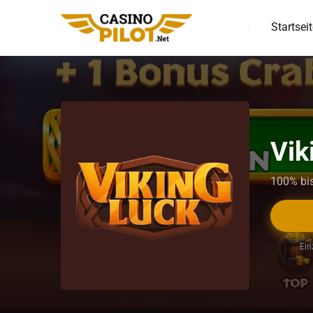
Startsei
Vik
100% bis
Ein