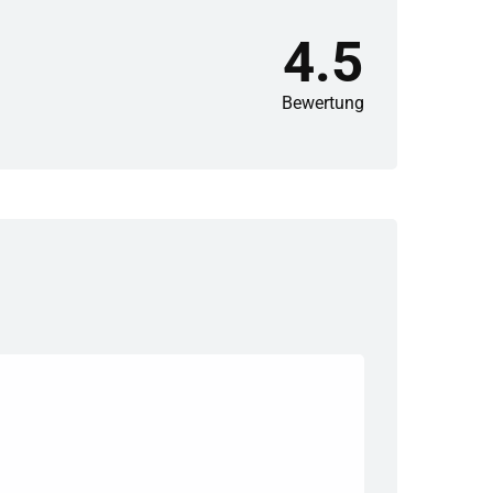
4.5
Bewertung