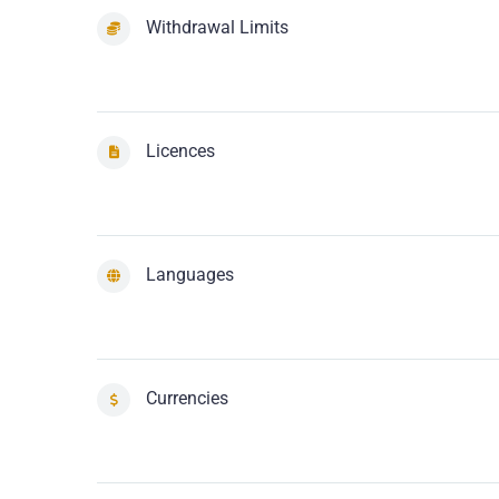
Withdrawal Limits
Licences
Languages
Currencies