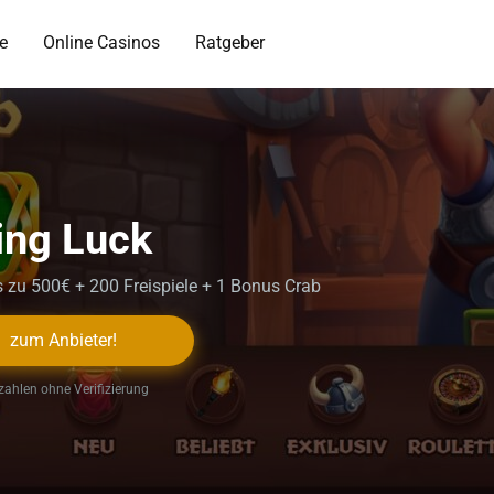
te
Online Casinos
Ratgeber
ing Luck
 zu 500€ + 200 Freispiele + 1 Bonus Crab
zum Anbieter!
zahlen ohne Verifizierung