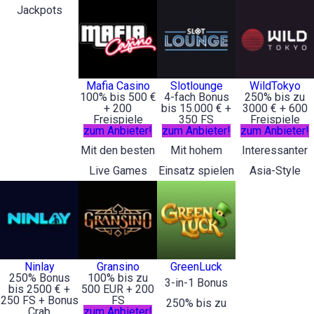
Jackpots
Mafia Casino
Slotlounge
WildTokyo
100% bis 500 €
4-fach Bonus
250% bis zu
+ 200
bis 15.000 € +
3000 € + 600
Freispiele
350 FS
Freispiele
zum Anbieter!
zum Anbieter!
zum Anbieter!
Mit den besten
Mit hohem
Interessanter
Live Games
Einsatz spielen
Asia-Style
Ninlay
Gransino
GreenLuck
250% Bonus
100% bis zu
3-in-1 Bonus
bis 2500 € +
500 EUR + 200
250 FS + Bonus
FS
250% bis zu
Crab
zum Anbieter!