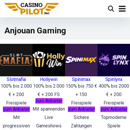
Anjouan Gaming
Slotmafia
Hollywin
Spinimax
Spinlynx
100% bis 2.000
100% bis 2.000
150% bis 750 €
400% bis 2000
€ + 200
€ + 200 FS
+ 150
€ + 200
zum Anbieter
Freispiele
Freispiele
Freispiele
Mit spannenden
zum Anbieter
zum Anbieter
zum Anbieter
Mit
Live
Sichere
Topmoderne
progressiven
Gameshows
Zahlungen
Spiele