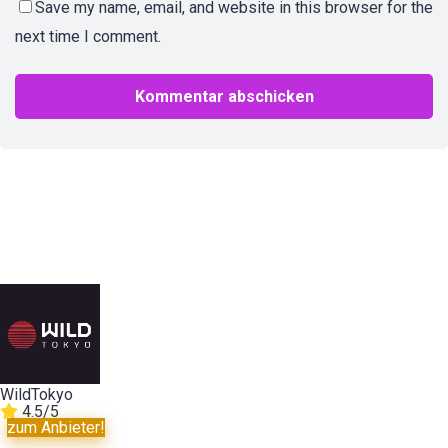
Save my name, email, and website in this browser for the
next time I comment.
WildTokyo
4.5/5
zum Anbieter!