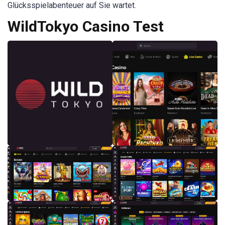
Glücksspielabenteuer auf Sie wartet.
WildTokyo Casino Test