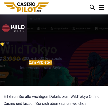
4.5
/5
WildTokyo
250% bis zu 3000 € + 600 Freispiele
zum Anbieter!
Interessanter Asia-Style
Erfahren Sie alle wichtigen Details zum WildTokyo Online
Casino und lassen Sie sich überraschen, welches