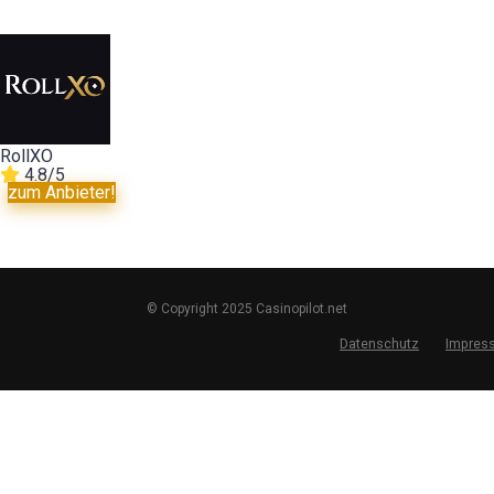
RollXO
4.8/5
zum Anbieter!
© Copyright 2025 Casinopilot.net
Datenschutz
Impres