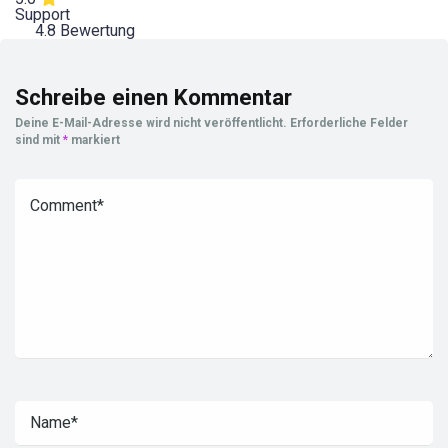
Support
4.8
Bewertung
Schreibe einen Kommentar
Deine E-Mail-Adresse wird nicht veröffentlicht.
Erforderliche Felder
sind mit
*
markiert