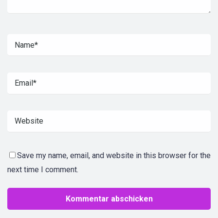
Save my name, email, and website in this browser for the
next time I comment.