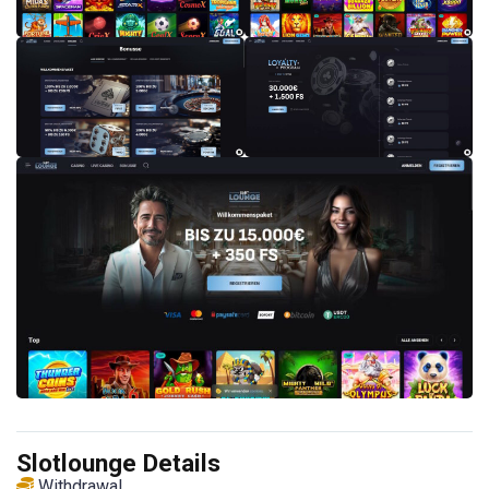
Slotlounge Details
Withdrawal