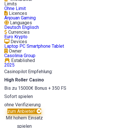
Limits
Ohne Limit
Licences
Anjouan Gaming
Languages
Deutsch
Englisch
Currencies
Euro
Krypto
Devices
Laptop
PC
Smartphone
Tablet
Owner
Casolinia Group
Established
2025
Casinopilot Empfehlung:
High Roller Casino
Bis zu 15000€ Bonus + 350 FS
Sofort spielen
ohne Verifizierung
zum Anbieter!
Mit hohem Einsatz
spielen