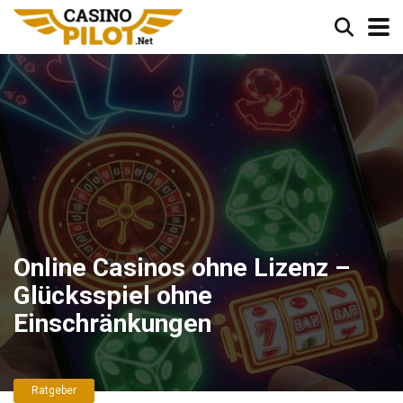
Online Casinos ohne Lizenz –
Glücksspiel ohne
Einschränkungen
Ratgeber