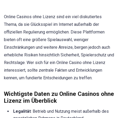
Online Casinos ohne Lizenz sind ein viel diskutiertes
Thema, da sie Glücksspiel im Internet außerhalb der
offiziellen Regulierung ermöglichen. Diese Plattformen
bieten oft eine größere Spielauswahl, weniger
Einschränkungen und weitere Anreize, bergen jedoch auch
erhebliche Risiken hinsichtlich Sicherheit, Spielerschutz und
Rechtslage. Wer sich für ein Online Casino ohne Lizenz
interessiert, sollte zentrale Fakten und Entwicklungen
kennen, um fundierte Entscheidungen zu treffen.
Wichtigste Daten zu Online Casinos ohne
Lizenz im Überblick
Legalität
: Betrieb und Nutzung meist außerhalb des