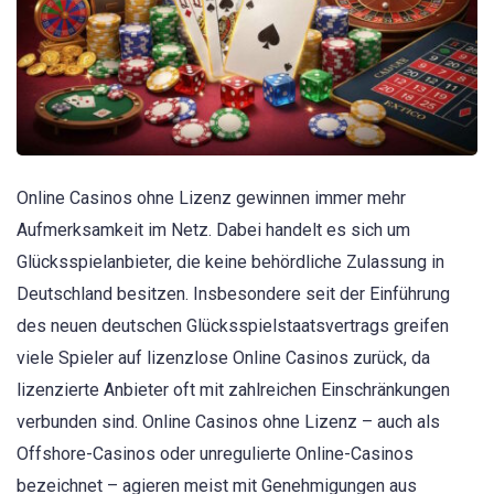
Online Casinos ohne Lizenz gewinnen immer mehr
Aufmerksamkeit im Netz. Dabei handelt es sich um
Glücksspielanbieter, die keine behördliche Zulassung in
Deutschland besitzen. Insbesondere seit der Einführung
des neuen deutschen Glücksspielstaatsvertrags greifen
viele Spieler auf lizenzlose Online Casinos zurück, da
lizenzierte Anbieter oft mit zahlreichen Einschränkungen
verbunden sind. Online Casinos ohne Lizenz – auch als
Offshore-Casinos oder unregulierte Online-Casinos
bezeichnet – agieren meist mit Genehmigungen aus