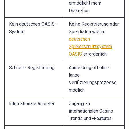
ermöglicht mehr
Diskretion
Kein deutsches OASIS-
Keine Registrierung oder
System
Sperrlisten wie im
deutschen
Spielerschutzsystem
OASIS
erforderlich
Schnelle Registrierung
Anmeldung oft ohne
lange
Verifizierungsprozesse
möglich
Internationale Anbieter
Zugang zu
internationalen Casino-
Trends und -Features