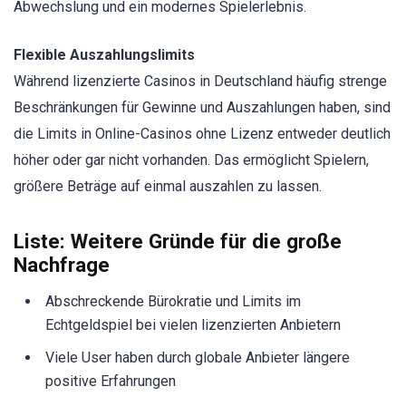
Abwechslung und ein modernes Spielerlebnis.
Flexible Auszahlungslimits
Während lizenzierte Casinos in Deutschland häufig strenge
Beschränkungen für Gewinne und Auszahlungen haben, sind
die Limits in Online-Casinos ohne Lizenz entweder deutlich
höher oder gar nicht vorhanden. Das ermöglicht Spielern,
größere Beträge auf einmal auszahlen zu lassen.
Liste: Weitere Gründe für die große
Nachfrage
Abschreckende Bürokratie und Limits im
Echtgeldspiel bei vielen lizenzierten Anbietern
Viele User haben durch globale Anbieter längere
positive Erfahrungen