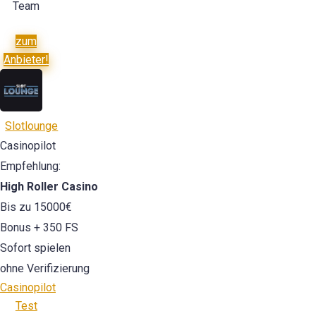
Team
zum
Anbieter!
Slotlounge
Casinopilot
Empfehlung:
High Roller Casino
Bis zu 15000€
Bonus + 350 FS
Sofort spielen
ohne Verifizierung
Casinopilot
Test