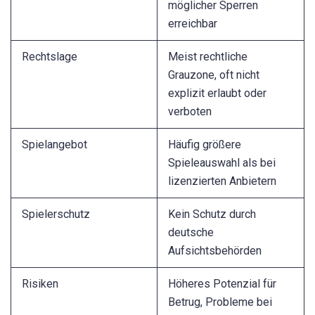
möglicher Sperren
erreichbar
Rechtslage
Meist rechtliche
Grauzone, oft nicht
explizit erlaubt oder
verboten
Spielangebot
Häufig größere
Spieleauswahl als bei
lizenzierten Anbietern
Spielerschutz
Kein Schutz durch
deutsche
Aufsichtsbehörden
Risiken
Höheres Potenzial für
Betrug, Probleme bei