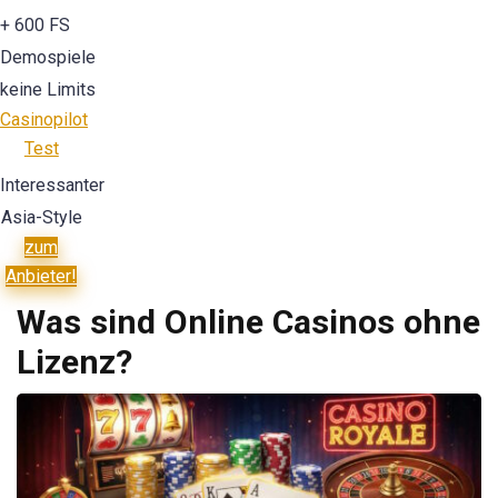
+ 600 FS
Demospiele
keine Limits
Casinopilot
Test
Interessanter
Asia-Style
zum
Anbieter!
Was sind Online Casinos ohne
Lizenz?