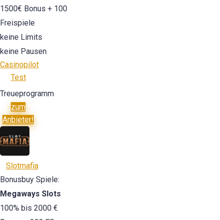
1500€ Bonus + 100
Freispiele
keine Limits
keine Pausen
Casinopilot
Test
Treueprogramm
zum
Anbieter!
Slotmafia
Bonusbuy Spiele:
Megaways Slots
100% bis 2000 €