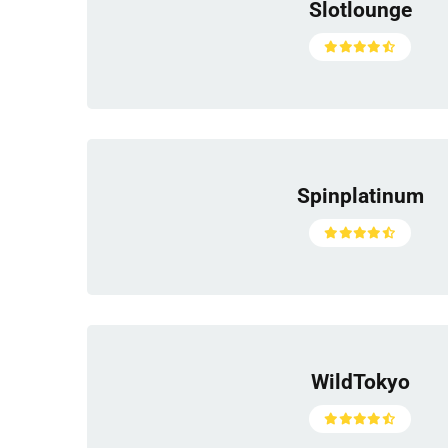
Slotlounge
Spinplatinum
WildTokyo