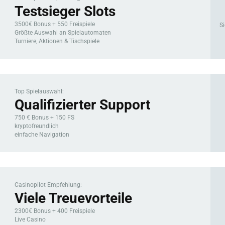
Testsieger Slots
3500€ Bonus + 550 Freispiele
Si
Größte Auswahl an Spielautomaten
Turniere, Aktionen & Tischspiele
Top Spielauswahl:
Qualifizierter Support
750 € Bonus + 150 FS
kryptofreundlich
einfache Navigation
Casinopilot Empfehlung:
Viele Treuevorteile
2300€ Bonus + 400 Freispiele
Live Casino