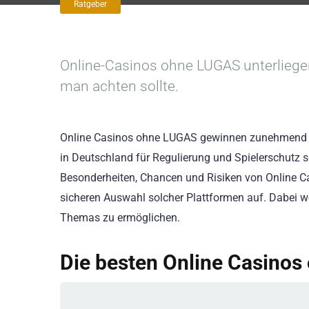
Ratgeber
Online-Casinos ohne LUGAS unterliegen 
man achten sollte.
Online Casinos ohne LUGAS gewinnen zunehmend an 
in Deutschland für Regulierung und Spielerschutz so
Besonderheiten, Chancen und Risiken von Online Ca
sicheren Auswahl solcher Plattformen auf. Dabei w
Themas zu ermöglichen.
Die besten Online Casinos