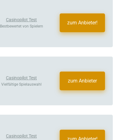
Casinopilot Test
zum Anbieter!
Bestbewertet von Spielern
Casinopilot Test
zum Anbieter
Vielfältige Spielauswahl
Casinopilot Test
zum Anbieter!