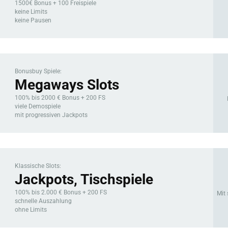
1500€ Bonus + 100 Freispiele
keine Limits
keine Pausen
Bonusbuy Spiele:
Megaways Slots
100% bis 2000 € Bonus + 200 FS
viele Demospiele
mit progressiven Jackpots
Klassische Slots:
Jackpots, Tischspiele
100% bis 2.000 € Bonus + 200 FS
Mit
schnelle Auszahlung
ohne Limits