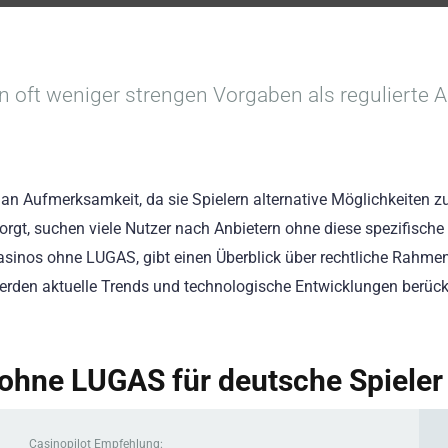
oft weniger strengen Vorgaben als regulierte Anb
Aufmerksamkeit, da sie Spielern alternative Möglichkeiten z
rgt, suchen viele Nutzer nach Anbietern ohne diese spezifische 
sinos ohne LUGAS, gibt einen Überblick über rechtliche Rahmen
erden aktuelle Trends und technologische Entwicklungen berüc
 ohne LUGAS für deutsche Spieler
Casinopilot Empfehlung: