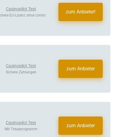
Casinopilot Test
zum Anbieter!
chere EU-Lizenz ohne Limits
Casinopilot Test
zum Anbieter
Sichere Zahlungen
Casinopilot Test
zum Anbieter
Mit Treueprogramm