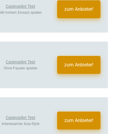
Casinopilot Test
zum Anbieter!
Mit hohem Einsatz spielen
Casinopilot Test
zum Anbieter!
Ohne Pausen spielen
Casinopilot Test
zum Anbieter!
Interessanter Asia-Style