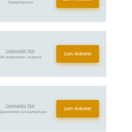
Treueprogramm
Casinopilot Test
zum Anbieter
Mit progressiven Jackpots
Casinopilot Test
zum Anbieter
 spannenden Live Gameshows