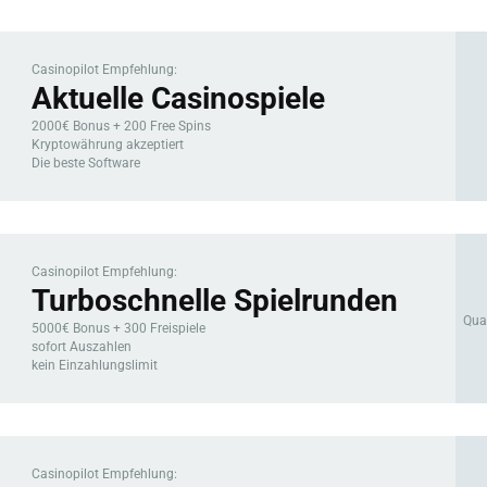
Casinopilot Empfehlung:
Aktuelle Casinospiele
2000€ Bonus + 200 Free Spins
Kryptowährung akzeptiert
Die beste Software
Casinopilot Empfehlung:
Turboschnelle Spielrunden
Qua
5000€ Bonus + 300 Freispiele
sofort Auszahlen
kein Einzahlungslimit
Casinopilot Empfehlung: